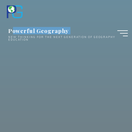
Skip
to
content
Powerful Geography
NEW THINKING FOR THE NEXT GENERATION OF GEOGRAPHY
EDUCATION